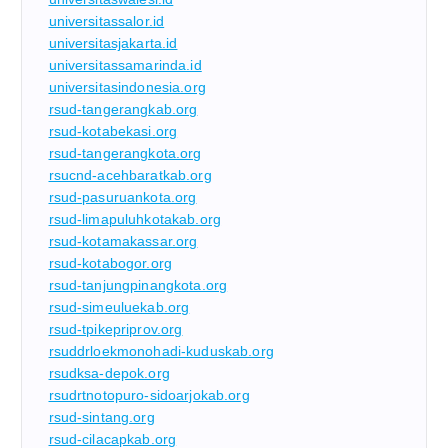
universitassalor.id
universitasjakarta.id
universitassamarinda.id
universitasindonesia.org
rsud-tangerangkab.org
rsud-kotabekasi.org
rsud-tangerangkota.org
rsucnd-acehbaratkab.org
rsud-pasuruankota.org
rsud-limapuluhkotakab.org
rsud-kotamakassar.org
rsud-kotabogor.org
rsud-tanjungpinangkota.org
rsud-simeuluekab.org
rsud-tpikepriprov.org
rsuddrloekmonohadi-kuduskab.org
rsudksa-depok.org
rsudrtnotopuro-sidoarjokab.org
rsud-sintang.org
rsud-cilacapkab.org