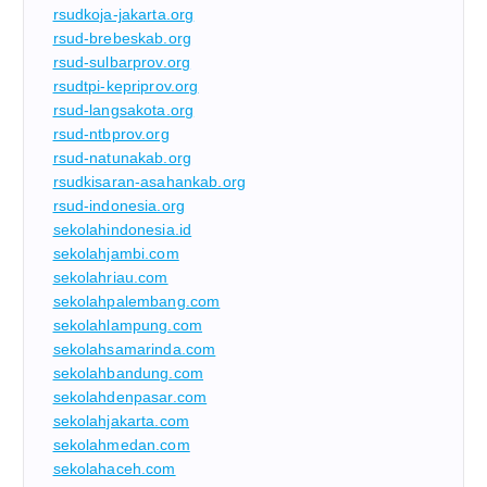
rsudkoja-jakarta.org
rsud-brebeskab.org
rsud-sulbarprov.org
rsudtpi-kepriprov.org
rsud-langsakota.org
rsud-ntbprov.org
rsud-natunakab.org
rsudkisaran-asahankab.org
rsud-indonesia.org
sekolahindonesia.id
sekolahjambi.com
sekolahriau.com
sekolahpalembang.com
sekolahlampung.com
sekolahsamarinda.com
sekolahbandung.com
sekolahdenpasar.com
sekolahjakarta.com
sekolahmedan.com
sekolahaceh.com