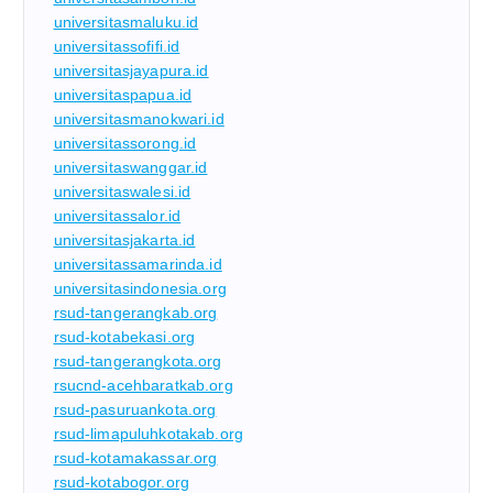
universitasmaluku.id
universitassofifi.id
universitasjayapura.id
universitaspapua.id
universitasmanokwari.id
universitassorong.id
universitaswanggar.id
universitaswalesi.id
universitassalor.id
universitasjakarta.id
universitassamarinda.id
universitasindonesia.org
rsud-tangerangkab.org
rsud-kotabekasi.org
rsud-tangerangkota.org
rsucnd-acehbaratkab.org
rsud-pasuruankota.org
rsud-limapuluhkotakab.org
rsud-kotamakassar.org
rsud-kotabogor.org