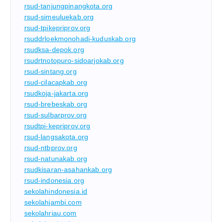
rsud-tanjungpinangkota.org
rsud-simeuluekab.org
rsud-tpikepriprov.org
rsuddrloekmonohadi-kuduskab.org
rsudksa-depok.org
rsudrtnotopuro-sidoarjokab.org
rsud-sintang.org
rsud-cilacapkab.org
rsudkoja-jakarta.org
rsud-brebeskab.org
rsud-sulbarprov.org
rsudtpi-kepriprov.org
rsud-langsakota.org
rsud-ntbprov.org
rsud-natunakab.org
rsudkisaran-asahankab.org
rsud-indonesia.org
sekolahindonesia.id
sekolahjambi.com
sekolahriau.com