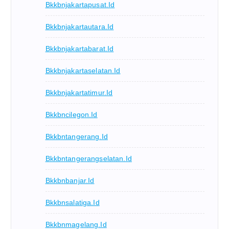
Bkkbnjakartapusat.id
Bkkbnjakartautara.id
Bkkbnjakartabarat.id
Bkkbnjakartaselatan.id
Bkkbnjakartatimur.id
Bkkbncilegon.id
Bkkbntangerang.id
Bkkbntangerangselatan.id
Bkkbnbanjar.id
Bkkbnsalatiga.id
Bkkbnmagelang.id