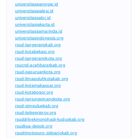
universitaswanggar.id
universitaswalesi.id
universitassalor.id
universitasjakarta.id
universitassamarinda.id
universitasindonesia.org
rsud-tangerangkab.org
rsud-kotabekasi.org
rsud-tangerangkota.org
rsucnd-acehbaratkab.org
rsud-pasuruankota.org
rsud-limapuluhkotakab.org
rsud-kotamakassar.org
rsud-kotabogor.org
rsud-tanjungpinangkota.org
rsud-simeuluekab.org
rsud-tpikepriprov.org
rsuddrloekmonohadi-kuduskab.org
rsudksa-depok.org
rsudrtnotopuro-sidoarjokab.org