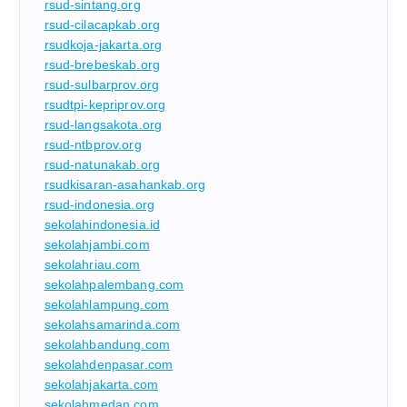
rsud-sintang.org
rsud-cilacapkab.org
rsudkoja-jakarta.org
rsud-brebeskab.org
rsud-sulbarprov.org
rsudtpi-kepriprov.org
rsud-langsakota.org
rsud-ntbprov.org
rsud-natunakab.org
rsudkisaran-asahankab.org
rsud-indonesia.org
sekolahindonesia.id
sekolahjambi.com
sekolahriau.com
sekolahpalembang.com
sekolahlampung.com
sekolahsamarinda.com
sekolahbandung.com
sekolahdenpasar.com
sekolahjakarta.com
sekolahmedan.com