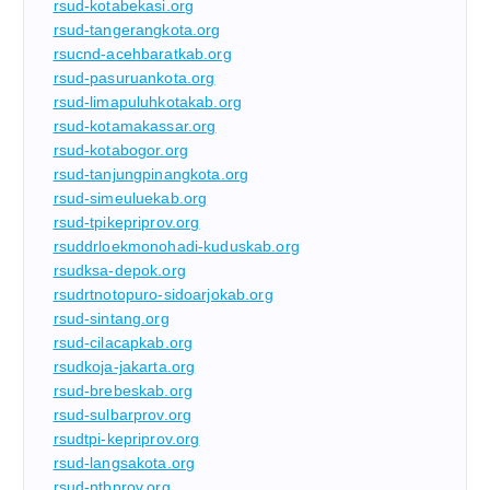
rsud-kotabekasi.org
rsud-tangerangkota.org
rsucnd-acehbaratkab.org
rsud-pasuruankota.org
rsud-limapuluhkotakab.org
rsud-kotamakassar.org
rsud-kotabogor.org
rsud-tanjungpinangkota.org
rsud-simeuluekab.org
rsud-tpikepriprov.org
rsuddrloekmonohadi-kuduskab.org
rsudksa-depok.org
rsudrtnotopuro-sidoarjokab.org
rsud-sintang.org
rsud-cilacapkab.org
rsudkoja-jakarta.org
rsud-brebeskab.org
rsud-sulbarprov.org
rsudtpi-kepriprov.org
rsud-langsakota.org
rsud-ntbprov.org