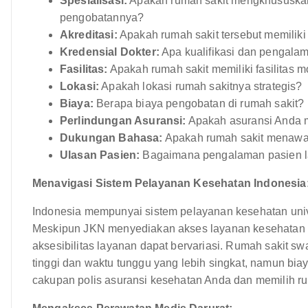
Spesialisasi:
Apakah rumah sakit mengkhususkan d
pengobatannya?
Akreditasi:
Apakah rumah sakit tersebut memiliki 
Kredensial Dokter:
Apa kualifikasi dan pengalam
Fasilitas:
Apakah rumah sakit memiliki fasilitas 
Lokasi:
Apakah lokasi rumah sakitnya strategis?
Biaya:
Berapa biaya pengobatan di rumah sakit?
Perlindungan Asuransi:
Apakah asuransi Anda m
Dukungan Bahasa:
Apakah rumah sakit menawar
Ulasan Pasien:
Bagaimana pengalaman pasien lai
Menavigasi Sistem Pelayanan Kesehatan Indonesia
Indonesia mempunyai sistem pelayanan kesehatan univ
Meskipun JKN menyediakan akses layanan kesehatan ba
aksesibilitas layanan dapat bervariasi. Rumah sakit s
tinggi dan waktu tunggu yang lebih singkat, namun bi
cakupan polis asuransi kesehatan Anda dan memilih r