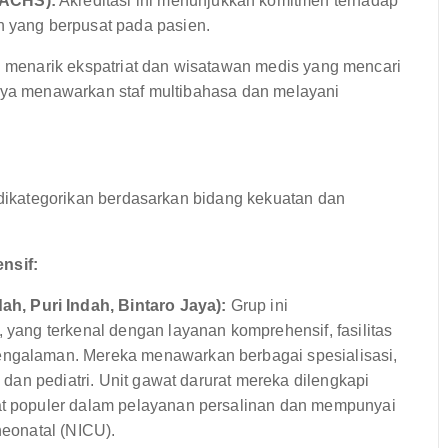
(ACHS):
Akreditasi ini menunjukkan komitmen terhadap
n yang berpusat pada pasien.
li menarik ekspatriat dan wisatawan medis yang mencari
anya menawarkan staf multibahasa dan melayani
, dikategorikan berdasarkan bidang kekuatan dan
nsif:
, Puri Indah, Bintaro Jaya):
Grup ini
, yang terkenal dengan layanan komprehensif, fasilitas
engalaman. Mereka menawarkan berbagai spesialisasi,
, dan pediatri. Unit gawat darurat mereka dilengkapi
gat populer dalam pelayanan persalinan dan mempunyai
neonatal (NICU).