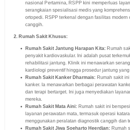
nasional Pertamina, RSPP kini memperluas lay
serangkaian spesialisasi medis yang komprehensif
ortopedi. RSPP terkenal dengan fasilitas mode
canggih.
2. Rumah Sakit Khusus:
Rumah Sakit Jantung Harapan Kita:
Rumah saki
penyakit kardiovaskular. Ini adalah pusat terkemu
rehabilitasi jantung. Klinik ini menawarkan seran
kardiologi preventif hingga prosedur jantung yan
Rumah Sakit Kanker Dharmais:
Rumah sakit ini
kanker. Ia menawarkan berbagai perawatan kanker
dan terapi bertarget. Ini juga menyediakan layan
mereka.
Rumah Sakit Mata Aini:
Rumah sakit ini berspes
layanan perawatan mata, termasuk operasi katar
menggunakan peralatan diagnostik canggih dan t
Rumah Sakit Jiwa Soeharto Heerdjan:
Rumah sa