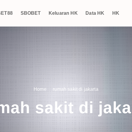
ET88
SBOBET
Keluaran HK
Data HK
HK
Home
rumah sakit di jakarta
mah sakit di jaka