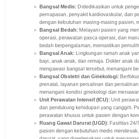
Bangsal Medis:
Didedikasikan untuk pengel
pernapasan, penyakit kardiovaskular, dan 
dengan kebutuhan masing-masing pasien, m
Bangsal Bedah:
Melayani pasien yang men
operasi, perawatan pasca operasi, dan manaj
bedah berpengalaman, memastikan pemuliha
Bangsal Anak:
Lingkungan ramah anak yan
bayi, anak-anak, dan remaja. Dokter anak d
mengawasi bangsal tersebut, menangani ber
Bangsal Obstetri dan Ginekologi:
Berfokus
prenatal, layanan persalinan dan persalinan
menangani kondisi ginekologi dan menawar
Unit Perawatan Intensif (ICU):
Unit perawat
dan pendukung kehidupan yang canggih. Per
perawatan khusus untuk pasien dengan kon
Ruang Gawat Darurat (UGD):
Fasilitas 24
pasien dengan kebutuhan medis mendesak. 
darurat, yang diperlengkapi untuk menangan