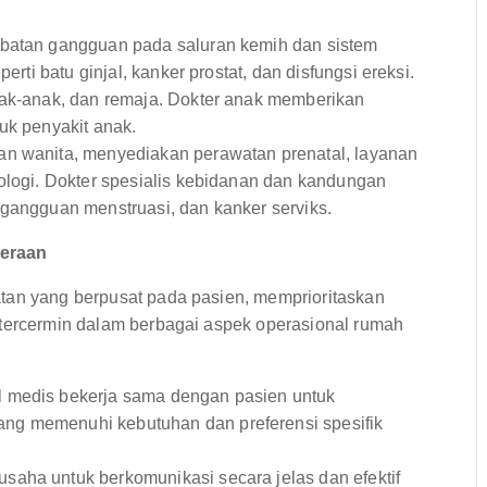
obatan gangguan pada saluran kemih dan sistem
erti batu ginjal, kanker prostat, dan disfungsi ereksi.
nak-anak, dan remaja. Dokter anak memberikan
uk penyakit anak.
n wanita, menyediakan perawatan prenatal, layanan
kologi. Dokter spesialis kebidanan dan kandungan
 gangguan menstruasi, dan kanker serviks.
teraan
tan yang berpusat pada pasien, memprioritaskan
 tercermin dalam berbagai aspek operasional rumah
l medis bekerja sama dengan pasien untuk
ng memenuhi kebutuhan dan preferensi spesifik
saha untuk berkomunikasi secara jelas dan efektif