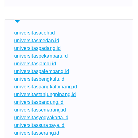
universitasaceh.id
universitasmedan.id
universitaspadang.id
universitaspekanbaru.id
universitasjambi.id
universitaspalembang.id
universitasbengkulu.id
universitaspangkalpinang.id
universitastanjungpinang.id
universitasbandung.id
universitassemarang.id
universitasyogyakarta.id
universitassurabaya.id
universitasserang.id