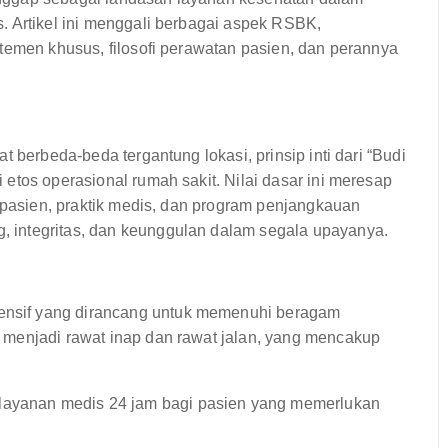
. Artikel ini menggali berbagai aspek RSBK,
temen khusus, filosofi perawatan pasien, dan perannya
 berbeda-beda tergantung lokasi, prinsip inti dari “Budi
etos operasional rumah sakit. Nilai dasar ini meresap
i pasien, praktik medis, dan program penjangkauan
 integritas, dan keunggulan dalam segala upayanya.
nsif yang dirancang untuk memenuhi beragam
 menjadi rawat inap dan rawat jalan, yang mencakup
elayanan medis 24 jam bagi pasien yang memerlukan