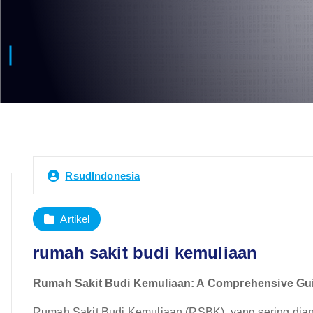
RsudIndonesia
Artikel
rumah sakit budi kemuliaan
Rumah Sakit Budi Kemuliaan: A Comprehensive Guide
Rumah Sakit Budi Kemuliaan (RSBK), yang sering dia