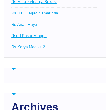
Rs Mitra Keluarga Bekasi
Rs Haji Darjad Samarinda
Rs Airan Raya
Rsud Pasar Minggu
Rs Karya Medika 2
Archives