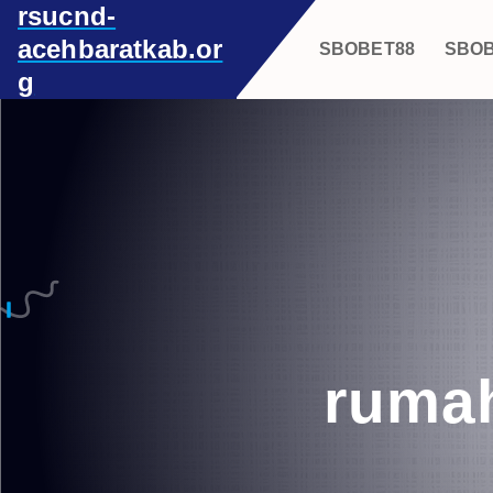
rsucnd-
S
k
acehbaratkab.or
SBOBET88
SBOB
i
g
p
t
o
c
o
n
t
e
n
t
rumah