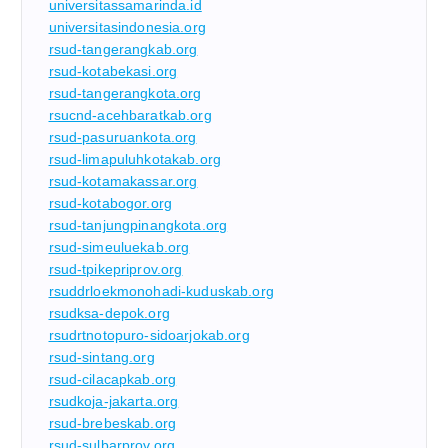
universitassamarinda.id
universitasindonesia.org
rsud-tangerangkab.org
rsud-kotabekasi.org
rsud-tangerangkota.org
rsucnd-acehbaratkab.org
rsud-pasuruankota.org
rsud-limapuluhkotakab.org
rsud-kotamakassar.org
rsud-kotabogor.org
rsud-tanjungpinangkota.org
rsud-simeuluekab.org
rsud-tpikepriprov.org
rsuddrloekmonohadi-kuduskab.org
rsudksa-depok.org
rsudrtnotopuro-sidoarjokab.org
rsud-sintang.org
rsud-cilacapkab.org
rsudkoja-jakarta.org
rsud-brebeskab.org
rsud-sulbarprov.org