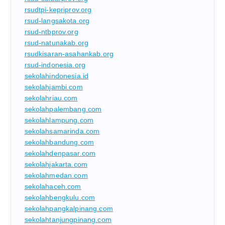
rsudtpi-kepriprov.org
rsud-langsakota.org
rsud-ntbprov.org
rsud-natunakab.org
rsudkisaran-asahankab.org
rsud-indonesia.org
sekolahindonesia.id
sekolahjambi.com
sekolahriau.com
sekolahpalembang.com
sekolahlampung.com
sekolahsamarinda.com
sekolahbandung.com
sekolahdenpasar.com
sekolahjakarta.com
sekolahmedan.com
sekolahaceh.com
sekolahbengkulu.com
sekolahpangkalpinang.com
sekolahtanjungpinang.com