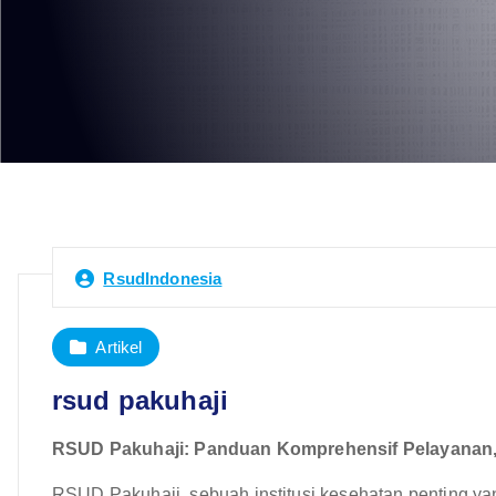
RsudIndonesia
Artikel
rsud pakuhaji
RSUD Pakuhaji: Panduan Komprehensif Pelayanan, 
RSUD Pakuhaji, sebuah institusi kesehatan penting y