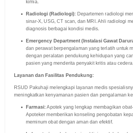
kimia.
Radiologi (Radiologi):
Departemen radiologi men
sinar-X, USG, CT scan, dan MRI. Ahli radiologi 
diagnosis berbagai kondisi medis.
Emergency Department (Instalasi Gawat Darura
dan perawat berpengalaman yang terlatih untuk 
dengan peralatan pendukung kehidupan yang ca
pasien yang menderita penyakit kritis atau cedera
Layanan dan Fasilitas Pendukung:
RSUD Pakuhaji melengkapi layanan medis spesialisnya
meningkatkan kenyamanan pasien dan pengalaman kese
Farmasi:
Apotek yang lengkap membagikan obat-o
Apoteker memberikan konseling pengobatan kep
meminum obat dengan aman dan efektif.