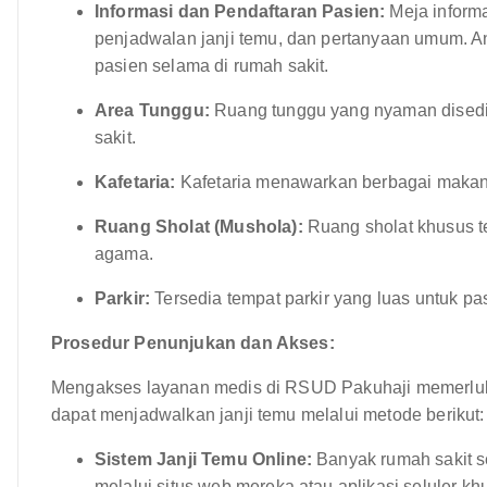
Informasi dan Pendaftaran Pasien:
Meja informa
penjadwalan janji temu, dan pertanyaan umum. 
pasien selama di rumah sakit.
Area Tunggu:
Ruang tunggu yang nyaman disedia
sakit.
Kafetaria:
Kafetaria menawarkan berbagai makana
Ruang Sholat (Mushola):
Ruang sholat khusus t
agama.
Parkir:
Tersedia tempat parkir yang luas untuk p
Prosedur Penunjukan dan Akses:
Mengakses layanan medis di RSUD Pakuhaji memerluk
dapat menjadwalkan janji temu melalui metode berikut:
Sistem Janji Temu Online:
Banyak rumah sakit s
melalui situs web mereka atau aplikasi seluler 