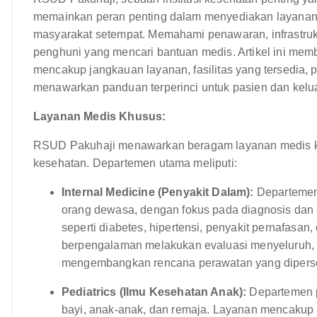
memainkan peran penting dalam menyediakan layanan 
masyarakat setempat. Memahami penawaran, infrastruktu
penghuni yang mencari bantuan medis. Artikel ini me
mencakup jangkauan layanan, fasilitas yang tersedia, pr
menawarkan panduan terperinci untuk pasien dan kelu
Layanan Medis Khusus:
RSUD Pakuhaji menawarkan beragam layanan medis k
kesehatan. Departemen utama meliputi:
Internal Medicine (Penyakit Dalam):
Departemen 
orang dewasa, dengan fokus pada diagnosis dan
seperti diabetes, hipertensi, penyakit pernafasa
berpengalaman melakukan evaluasi menyeluruh, 
mengembangkan rencana perawatan yang diperso
Pediatrics (Ilmu Kesehatan Anak):
Departemen p
bayi, anak-anak, dan remaja. Layanan mencakup p