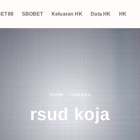
ET88
SBOBET
Keluaran HK
Data HK
HK
Home
rsud koja
rsud koja