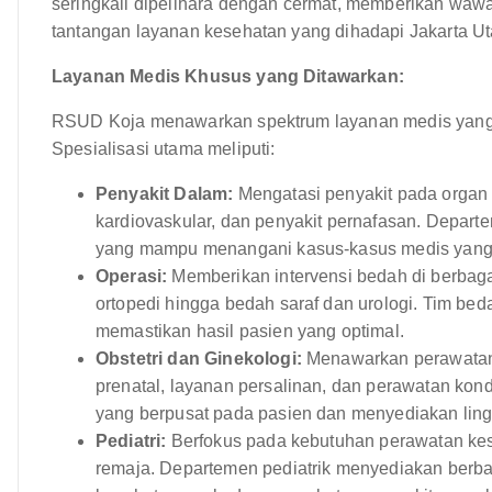
seringkali dipelihara dengan cermat, memberikan wa
tantangan layanan kesehatan yang dihadapi Jakarta U
Layanan Medis Khusus yang Ditawarkan:
RSUD Koja menawarkan spektrum layanan medis yang k
Spesialisasi utama meliputi:
Penyakit Dalam:
Mengatasi penyakit pada organ d
kardiovaskular, dan penyakit pernafasan. Depart
yang mampu menangani kasus-kasus medis yang
Operasi:
Memberikan intervensi bedah di berbaga
ortopedi hingga bedah saraf dan urologi. Tim be
memastikan hasil pasien yang optimal.
Obstetri dan Ginekologi:
Menawarkan perawatan 
prenatal, layanan persalinan, dan perawatan kon
yang berpusat pada pasien dan menyediakan lin
Pediatri:
Berfokus pada kebutuhan perawatan kese
remaja. Departemen pediatrik menyediakan berba