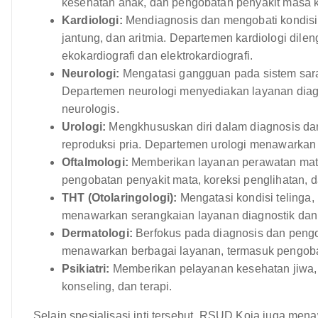
kesehatan anak, dan pengobatan penyakit masa 
Kardiologi:
Mendiagnosis dan mengobati kondisi j
jantung, dan aritmia. Departemen kardiologi dilen
ekokardiografi dan elektrokardiografi.
Neurologi:
Mengatasi gangguan pada sistem saraf 
Departemen neurologi menyediakan layanan diag
neurologis.
Urologi:
Mengkhususkan diri dalam diagnosis dan
reproduksi pria. Departemen urologi menawarkan
Oftalmologi:
Memberikan layanan perawatan mata
pengobatan penyakit mata, koreksi penglihatan, d
THT (Otolaringologi):
Mengatasi kondisi telinga
menawarkan serangkaian layanan diagnostik da
Dermatologi:
Berfokus pada diagnosis dan pengo
menawarkan berbagai layanan, termasuk pengobata
Psikiatri:
Memberikan pelayanan kesehatan jiwa, 
konseling, dan terapi.
Selain spesialisasi inti tersebut, RSUD Koja juga mena