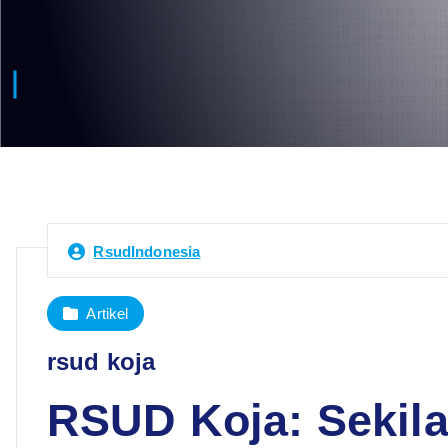
RsudIndonesia
Artikel
rsud koja
RSUD Koja: Sekil