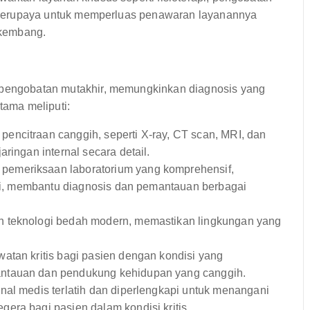
rus berupaya untuk memperluas penawaran layanannya
rkembang.
n pengobatan mutakhir, memungkinkan diagnosis yang
tama meliputi:
encitraan canggih, seperti X-ray, CT scan, MRI, dan
ringan internal secara detail.
pemeriksaan laboratorium yang komprehensif,
logi, membantu diagnosis dan pemantauan berbagai
n teknologi bedah modern, memastikan lingkungan yang
tan kritis bagi pasien dengan kondisi yang
antauan dan pendukung kehidupan yang canggih.
onal medis terlatih dan diperlengkapi untuk menangani
era bagi pasien dalam kondisi kritis.