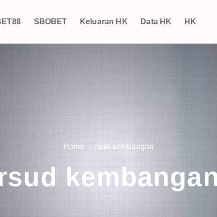
ET88
SBOBET
Keluaran HK
Data HK
HK
Home
rsud kembangan
rsud kembanga