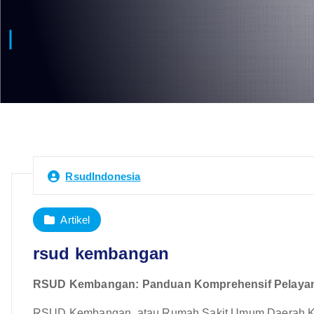
RsudIndonesia
Artikel
rsud kembangan
RSUD Kembangan: Panduan Komprehensif Pelayanan
RSUD Kembangan, atau Rumah Sakit Umum Daerah Kemba