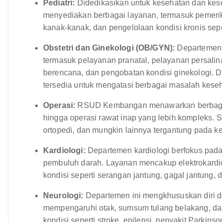
Pediatri:
Didedikasikan untuk kesehatan dan kese
menyediakan berbagai layanan, termasuk pemerik
kanak-kanak, dan pengelolaan kondisi kronis sepe
Obstetri dan Ginekologi (OB/GYN):
Departemen 
termasuk pelayanan pranatal, pelayanan persalina
berencana, dan pengobatan kondisi ginekologi. Do
tersedia untuk mengatasi berbagai masalah keseh
Operasi:
RSUD Kembangan menawarkan berbagai pr
hingga operasi rawat inap yang lebih kompleks. 
ortopedi, dan mungkin lainnya tergantung pada 
Kardiologi:
Departemen kardiologi berfokus pada
pembuluh darah. Layanan mencakup elektrokardio
kondisi seperti serangan jantung, gagal jantung, d
Neurologi:
Departemen ini mengkhususkan diri 
mempengaruhi otak, sumsum tulang belakang, da
kondisi seperti stroke, epilepsi, penyakit Parkinso