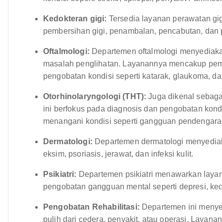
Kedokteran gigi:
Tersedia layanan perawatan gig
pembersihan gigi, penambalan, pencabutan, dan p
Oftalmologi:
Departemen oftalmologi menyediaka
masalah penglihatan. Layanannya mencakup peme
pengobatan kondisi seperti katarak, glaukoma, d
Otorhinolaryngologi (THT):
Juga dikenal sebaga
ini berfokus pada diagnosis dan pengobatan kond
menangani kondisi seperti gangguan pendengaran
Dermatologi:
Departemen dermatologi menyediaka
eksim, psoriasis, jerawat, dan infeksi kulit.
Psikiatri:
Departemen psikiatri menawarkan layan
pengobatan gangguan mental seperti depresi, kec
Pengobatan Rehabilitasi:
Departemen ini menyed
pulih dari cedera, penyakit, atau operasi. Layanan