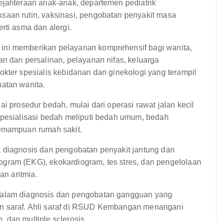
jahteraan anak-anak, departemen pediatrik
saan rutin, vaksinasi, pengobatan penyakit masa
rti asma dan alergi.
ini memberikan pelayanan komprehensif bagi wanita,
n dan persalinan, pelayanan nifas, keluarga
kter spesialis kebidanan dan ginekologi yang terampil
atan wanita.
osedur bedah, mulai dari operasi rawat jalan kecil
Spesialisasi bedah meliputi bedah umum, bedah
kemampuan rumah sakit.
 diagnosis dan pengobatan penyakit jantung dan
gram (EKG), ekokardiogram, tes stres, dan pengelolaan
an aritmia.
dalam diagnosis dan pengobatan gangguan yang
n saraf. Ahli saraf di RSUD Kembangan menangani
n, dan multiple sclerosis.