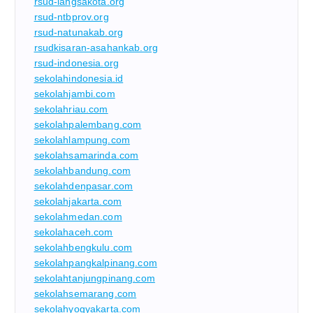
rsud-langsakota.org
rsud-ntbprov.org
rsud-natunakab.org
rsudkisaran-asahankab.org
rsud-indonesia.org
sekolahindonesia.id
sekolahjambi.com
sekolahriau.com
sekolahpalembang.com
sekolahlampung.com
sekolahsamarinda.com
sekolahbandung.com
sekolahdenpasar.com
sekolahjakarta.com
sekolahmedan.com
sekolahaceh.com
sekolahbengkulu.com
sekolahpangkalpinang.com
sekolahtanjungpinang.com
sekolahsemarang.com
sekolahyogyakarta.com