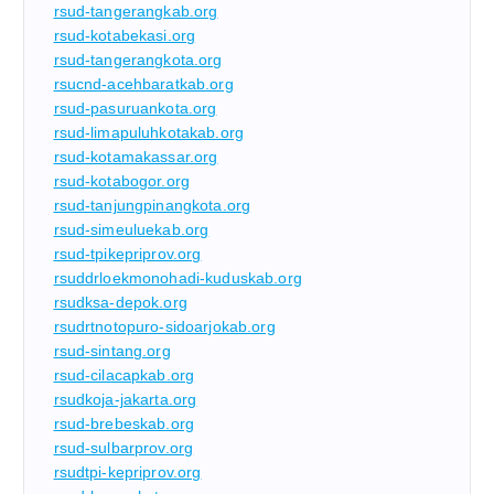
rsud-tangerangkab.org
rsud-kotabekasi.org
rsud-tangerangkota.org
rsucnd-acehbaratkab.org
rsud-pasuruankota.org
rsud-limapuluhkotakab.org
rsud-kotamakassar.org
rsud-kotabogor.org
rsud-tanjungpinangkota.org
rsud-simeuluekab.org
rsud-tpikepriprov.org
rsuddrloekmonohadi-kuduskab.org
rsudksa-depok.org
rsudrtnotopuro-sidoarjokab.org
rsud-sintang.org
rsud-cilacapkab.org
rsudkoja-jakarta.org
rsud-brebeskab.org
rsud-sulbarprov.org
rsudtpi-kepriprov.org