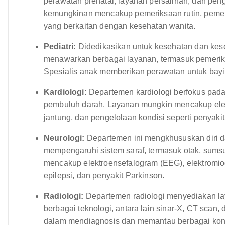
perawatan prenatal, layanan persalinan, dan peng
kemungkinan mencakup pemeriksaan rutin, pemer
yang berkaitan dengan kesehatan wanita.
Pediatri:
Didedikasikan untuk kesehatan dan kese
menawarkan berbagai layanan, termasuk pemeriks
Spesialis anak memberikan perawatan untuk bayi
Kardiologi:
Departemen kardiologi berfokus pada
pembuluh darah. Layanan mungkin mencakup elekt
jantung, dan pengelolaan kondisi seperti penyakit
Neurologi:
Departemen ini mengkhususkan diri 
mempengaruhi sistem saraf, termasuk otak, sums
mencakup elektroensefalogram (EEG), elektromiog
epilepsi, dan penyakit Parkinson.
Radiologi:
Departemen radiologi menyediakan l
berbagai teknologi, antara lain sinar-X, CT sca
dalam mendiagnosis dan memantau berbagai kond