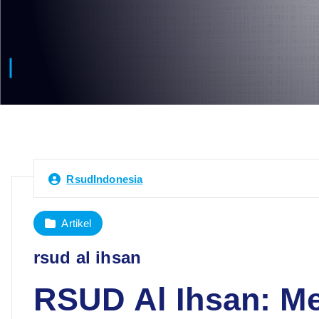
RsudIndonesia
Artikel
rsud al ihsan
RSUD Al Ihsan: M