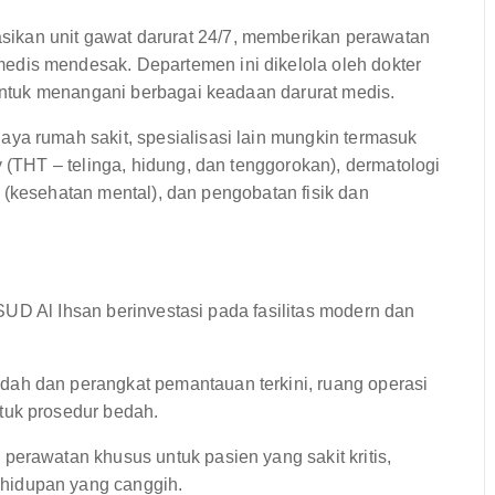
kan unit gawat darurat 24/7, memberikan perawatan
dis mendesak. Departemen ini dikelola oleh dokter
 untuk menangani berbagai keadaan darurat medis.
ya rumah sakit, spesialisasi lain mungkin termasuk
y (THT – telinga, hidung, dan tenggorokan), dermatologi
tri (kesehatan mental), dan pengobatan fisik dan
UD Al Ihsan berinvestasi pada fasilitas modern dan
dah dan perangkat pemantauan terkini, ruang operasi
tuk prosedur bedah.
erawatan khusus untuk pasien yang sakit kritis,
hidupan yang canggih.