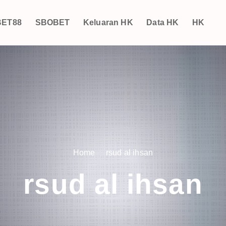
ET88
SBOBET
Keluaran HK
Data HK
HK
Home
rsud al ihsan
rsud al ihsan