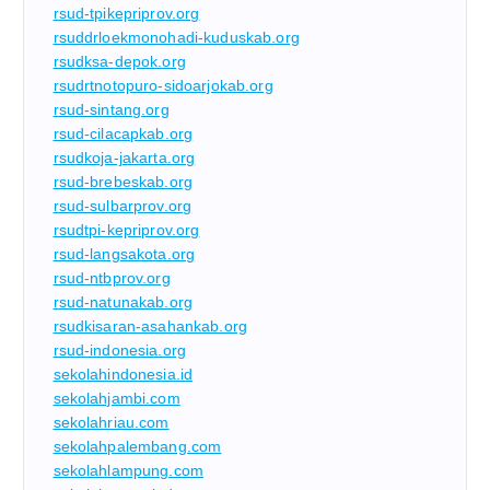
rsud-tpikepriprov.org
rsuddrloekmonohadi-kuduskab.org
rsudksa-depok.org
rsudrtnotopuro-sidoarjokab.org
rsud-sintang.org
rsud-cilacapkab.org
rsudkoja-jakarta.org
rsud-brebeskab.org
rsud-sulbarprov.org
rsudtpi-kepriprov.org
rsud-langsakota.org
rsud-ntbprov.org
rsud-natunakab.org
rsudkisaran-asahankab.org
rsud-indonesia.org
sekolahindonesia.id
sekolahjambi.com
sekolahriau.com
sekolahpalembang.com
sekolahlampung.com