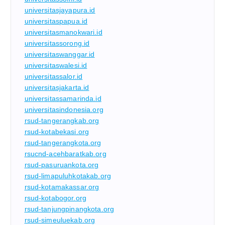
universitasjayapura.id
universitaspapua.id
universitasmanokwari.id
universitassorong.id
universitaswanggar.id
universitaswalesi.id
universitassalor.id
universitasjakarta.id
universitassamarinda.id
universitasindonesia.org
rsud-tangerangkab.org
rsud-kotabekasi.org
rsud-tangerangkota.org
rsucnd-acehbaratkab.org
rsud-pasuruankota.org
rsud-limapuluhkotakab.org
rsud-kotamakassar.org
rsud-kotabogor.org
rsud-tanjungpinangkota.org
rsud-simeuluekab.org