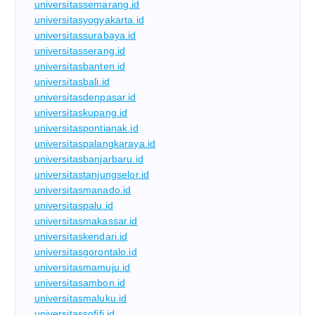
universitassemarang.id
universitasyogyakarta.id
universitassurabaya.id
universitasserang.id
universitasbanten.id
universitasbali.id
universitasdenpasar.id
universitaskupang.id
universitaspontianak.id
universitaspalangkaraya.id
universitasbanjarbaru.id
universitastanjungselor.id
universitasmanado.id
universitaspalu.id
universitasmakassar.id
universitaskendari.id
universitasgorontalo.id
universitasmamuju.id
universitasambon.id
universitasmaluku.id
universitassofifi.id