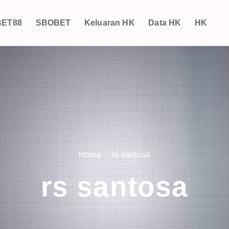
ET88
SBOBET
Keluaran HK
Data HK
HK
Home
rs santosa
rs santosa