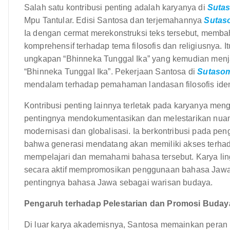
Salah satu kontribusi penting adalah karyanya di
Suta
Mpu Tantular. Edisi Santosa dan terjemahannya
Sutas
Ia dengan cermat merekonstruksi teks tersebut, membah
komprehensif terhadap tema filosofis dan religiusnya. I
ungkapan “Bhinneka Tunggal Ika” yang kemudian menja
“Bhinneka Tunggal Ika”. Pekerjaan Santosa di
Sutaso
mendalam terhadap pemahaman landasan filosofis ident
Kontribusi penting lainnya terletak pada karyanya men
pentingnya mendokumentasikan dan melestarikan nu
modernisasi dan globalisasi. Ia berkontribusi pada 
bahwa generasi mendatang akan memiliki akses terhad
mempelajari dan memahami bahasa tersebut. Karya lingui
secara aktif mempromosikan penggunaan bahasa Jawa 
pentingnya bahasa Jawa sebagai warisan budaya.
Pengaruh terhadap Pelestarian dan Promosi Buday
Di luar karya akademisnya, Santosa memainkan peran 