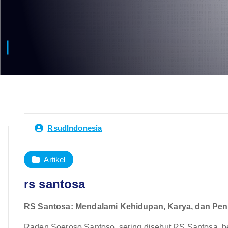
RsudIndonesia
Artikel
rs santosa
RS Santosa: Mendalami Kehidupan, Karya, dan Pe
Raden Soeroso Santoso, sering disebut RS Santosa, ber