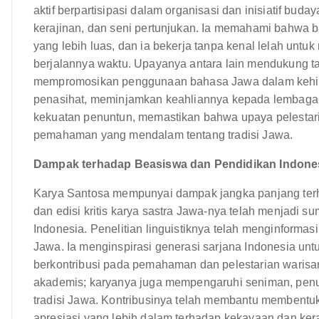
aktif berpartisipasi dalam organisasi dan inisiatif buda
kerajinan, dan seni pertunjukan. Ia memahami bahwa b
yang lebih luas, dan ia bekerja tanpa kenal lelah untuk 
berjalannya waktu. Upayanya antara lain mendukung tari
mempromosikan penggunaan bahasa Jawa dalam kehidup
penasihat, meminjamkan keahliannya kepada lembaga 
kekuatan penuntun, memastikan bahwa upaya pelestar
pemahaman yang mendalam tentang tradisi Jawa.
Dampak terhadap Beasiswa dan Pendidikan Indone
Karya Santosa mempunyai dampak jangka panjang terh
dan edisi kritis karya sastra Jawa-nya telah menjadi su
Indonesia. Penelitian linguistiknya telah menginform
Jawa. Ia menginspirasi generasi sarjana Indonesia unt
berkontribusi pada pemahaman dan pelestarian waris
akademis; karyanya juga mempengaruhi seniman, penuli
tradisi Jawa. Kontribusinya telah membantu membentuk 
apresiasi yang lebih dalam terhadap kekayaan dan ke