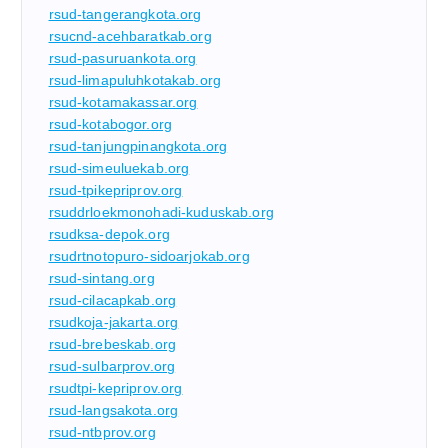
rsud-tangerangkota.org
rsucnd-acehbaratkab.org
rsud-pasuruankota.org
rsud-limapuluhkotakab.org
rsud-kotamakassar.org
rsud-kotabogor.org
rsud-tanjungpinangkota.org
rsud-simeuluekab.org
rsud-tpikepriprov.org
rsuddrloekmonohadi-kuduskab.org
rsudksa-depok.org
rsudrtnotopuro-sidoarjokab.org
rsud-sintang.org
rsud-cilacapkab.org
rsudkoja-jakarta.org
rsud-brebeskab.org
rsud-sulbarprov.org
rsudtpi-kepriprov.org
rsud-langsakota.org
rsud-ntbprov.org