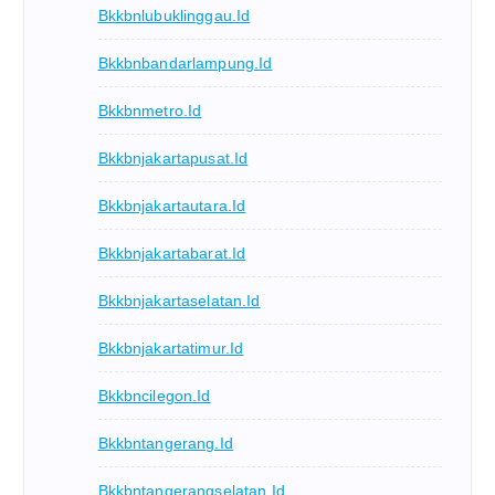
Bkkbnlubuklinggau.id
Bkkbnbandarlampung.id
Bkkbnmetro.id
Bkkbnjakartapusat.id
Bkkbnjakartautara.id
Bkkbnjakartabarat.id
Bkkbnjakartaselatan.id
Bkkbnjakartatimur.id
Bkkbncilegon.id
Bkkbntangerang.id
Bkkbntangerangselatan.id