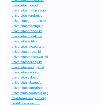
universitasmanado.id
universitaspalu.id
universitasmakassar.id
universitaskendari.id
universitasgorontalo.id
universitasmamuju.id
universitasambon.id
universitasmaluku.id
universitassofifi.id
universitasjayapura.id
universitaspapua.id
universitasmanokwari.id
universitassorong.id
universitaswanggar.id
universitaswalesi.id
universitassalor.id
universitasjakarta.id
universitassamarinda.id
universitasindonesia.org
rsud-tangerangkab.org
rsud-kotabekasi.org