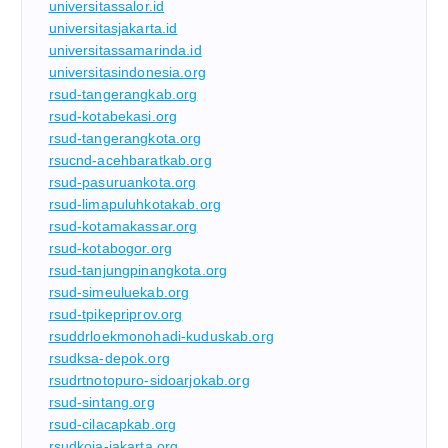
universitassalor.id
universitasjakarta.id
universitassamarinda.id
universitasindonesia.org
rsud-tangerangkab.org
rsud-kotabekasi.org
rsud-tangerangkota.org
rsucnd-acehbaratkab.org
rsud-pasuruankota.org
rsud-limapuluhkotakab.org
rsud-kotamakassar.org
rsud-kotabogor.org
rsud-tanjungpinangkota.org
rsud-simeuluekab.org
rsud-tpikepriprov.org
rsuddrloekmonohadi-kuduskab.org
rsudksa-depok.org
rsudrtnotopuro-sidoarjokab.org
rsud-sintang.org
rsud-cilacapkab.org
rsudkoja-jakarta.org