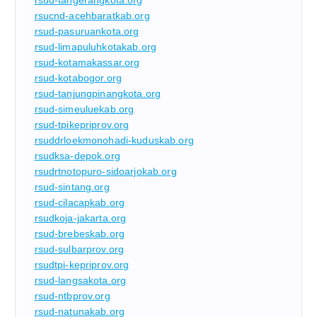
rsud-tangerangkota.org
rsucnd-acehbaratkab.org
rsud-pasuruankota.org
rsud-limapuluhkotakab.org
rsud-kotamakassar.org
rsud-kotabogor.org
rsud-tanjungpinangkota.org
rsud-simeuluekab.org
rsud-tpikepriprov.org
rsuddrloekmonohadi-kuduskab.org
rsudksa-depok.org
rsudrtnotopuro-sidoarjokab.org
rsud-sintang.org
rsud-cilacapkab.org
rsudkoja-jakarta.org
rsud-brebeskab.org
rsud-sulbarprov.org
rsudtpi-kepriprov.org
rsud-langsakota.org
rsud-ntbprov.org
rsud-natunakab.org