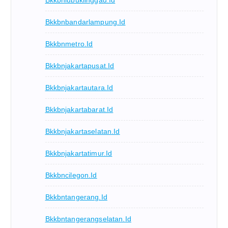
Bkkbnlubuklinggau.id
Bkkbnbandarlampung.id
Bkkbnmetro.id
Bkkbnjakartapusat.id
Bkkbnjakartautara.id
Bkkbnjakartabarat.id
Bkkbnjakartaselatan.id
Bkkbnjakartatimur.id
Bkkbncilegon.id
Bkkbntangerang.id
Bkkbntangerangselatan.id