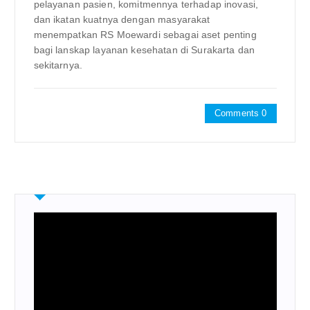
pelayanan pasien, komitmennya terhadap inovasi,
dan ikatan kuatnya dengan masyarakat
menempatkan RS Moewardi sebagai aset penting
bagi lanskap layanan kesehatan di Surakarta dan
sekitarnya.
Comments 0