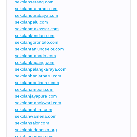
sekolahserang.com
sekolahmataram.com
sekolahsurabaya.com
sekolahpalu.com
sekolahmakassar.com
sekolahkendari.com
sekolahgorontalo.com
sekolahtanjungselor.com
sekolahmanado.com
sekolahkupang.com
sekolahpalangkaraya.com
sekolahbanjarbaru.com
sekolahpontianak.com
sekolahambon.com
sekolahjayapura.com
sekolahmanokwari.com
sekolahnabire.com
sekolahwamena.com
sekolahsalor.com
sekolahindonesia.org
sekolahsorong.com