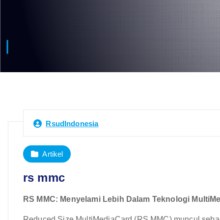
RsudIndonesia
Artikel
rs mmc
RS MMC: Menyelami Lebih Dalam Teknologi MultiMe
Reduced Size MultiMediaCard (RS MMC) muncul sebaga