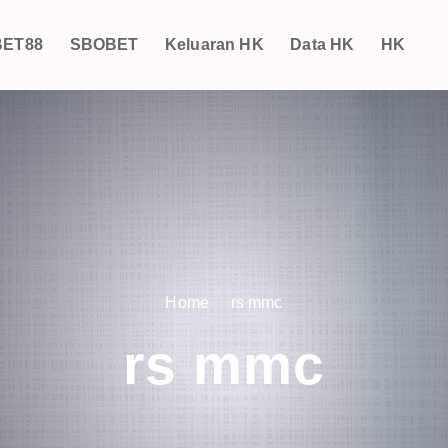
ET88
SBOBET
Keluaran HK
Data HK
HK
Home
rs mmc
rs mmc