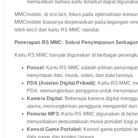
memastikan bahwa kartu tersebut dapat digunakan
MMCmobile, di sisi lain, fokus pada optimalisasi konsum
MMCmobile biasanya dioperasikan pada tegangan rend
lebih kecil dari kartu RS MMC standar.
Penerapan RS MMC: Solusi Penyimpanan Serbagu
Kartu RS MMC banyak digunakan di berbagai perangkat
Ponsel:
Kartu RS MMC adalah pilihan penyimpan
menyimpan foto, musik, video, dan data lainnya.
PDA (Asisten Digital Pribadi):
Kartu RS MMC men
PDA, memungkinkan pengguna untuk menyimpan do
Kamera Digital:
Beberapa kamera digital mengg
utama, memungkinkan pengguna mengambil dan m
Pemutar MP3:
Kartu RS MMC digunakan di beber
menyediakan perpustakaan musik portabel bagi 
Konsol Game Portabel:
Konsol game portabel t
data game dan konten lainnya.