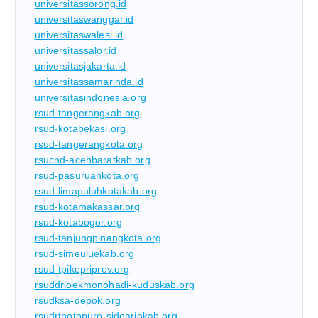
universitassorong.id
universitaswanggar.id
universitaswalesi.id
universitassalor.id
universitasjakarta.id
universitassamarinda.id
universitasindonesia.org
rsud-tangerangkab.org
rsud-kotabekasi.org
rsud-tangerangkota.org
rsucnd-acehbaratkab.org
rsud-pasuruankota.org
rsud-limapuluhkotakab.org
rsud-kotamakassar.org
rsud-kotabogor.org
rsud-tanjungpinangkota.org
rsud-simeuluekab.org
rsud-tpikepriprov.org
rsuddrloekmonohadi-kuduskab.org
rsudksa-depok.org
rsudrtnotopuro-sidoarjokab.org