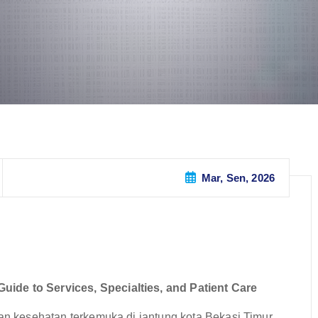
Mar, Sen, 2026
ide to Services, Specialties, and Patient Care
nan kesehatan terkemuka di jantung kota Bekasi Timur,