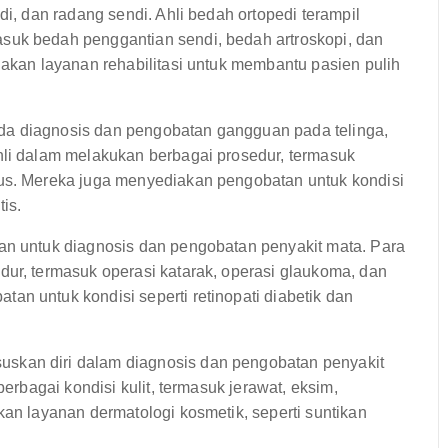
di, dan radang sendi. Ahli bedah ortopedi terampil
suk bedah penggantian sendi, bedah artroskopi, dan
iakan layanan rehabilitasi untuk membantu pasien pulih
a diagnosis dan pengobatan gangguan pada telinga,
hli dalam melakukan berbagai prosedur, termasuk
nus. Mereka juga menyediakan pengobatan untuk kondisi
is.
an untuk diagnosis dan pengobatan penyakit mata. Para
dur, termasuk operasi katarak, operasi glaukoma, dan
n untuk kondisi seperti retinopati diabetik dan
skan diri dalam diagnosis dan pengobatan penyakit
berbagai kondisi kulit, termasuk jerawat, eksim,
kan layanan dermatologi kosmetik, seperti suntikan