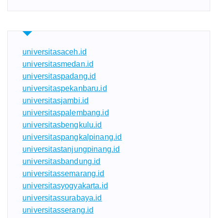
universitasaceh.id
universitasmedan.id
universitaspadang.id
universitaspekanbaru.id
universitasjambi.id
universitaspalembang.id
universitasbengkulu.id
universitaspangkalpinang.id
universitastanjungpinang.id
universitasbandung.id
universitassemarang.id
universitasyogyakarta.id
universitassurabaya.id
universitasserang.id