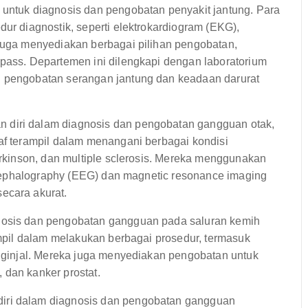
 untuk diagnosis dan pengobatan penyakit jantung. Para
dur diagnostik, seperti elektrokardiogram (EKG),
 juga menyediakan berbagai pilihan pengobatan,
ypass. Departemen ini dilengkapi dengan laboratorium
n pengobatan serangan jantung dan keadaan darurat
 diri dalam diagnosis dan pengobatan gangguan otak,
raf terampil dalam menangani berbagai kondisi
Parkinson, dan multiple sclerosis. Mereka menggunakan
oencephalography (EEG) dan magnetic resonance imaging
ecara akurat.
nosis dan pengobatan gangguan pada saluran kemih
rampil dalam melakukan berbagai prosedur, termasuk
u ginjal. Mereka juga menyediakan pengobatan untuk
, dan kanker prostat.
iri dalam diagnosis dan pengobatan gangguan