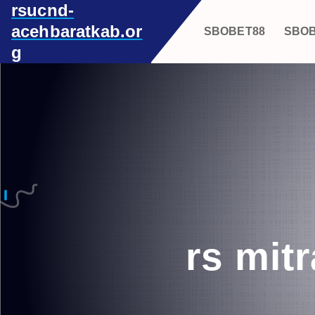
rsucnd-
S
k
acehbaratkab.or
SBOBET88
SBOB
i
g
p
t
o
c
o
n
t
e
n
t
rs mit