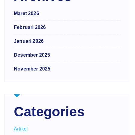
Maret 2026
Februari 2026
Januari 2026
Desember 2025
November 2025
Categories
Artikel