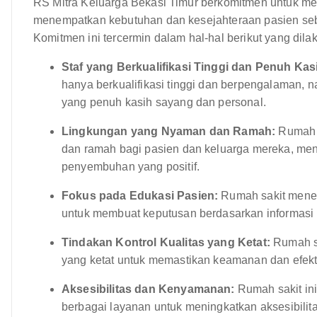
RS Mitra Keluarga Bekasi Timur berkomitmen untuk me
menempatkan kebutuhan dan kesejahteraan pasien sebag
Komitmen ini tercermin dalam hal-hal berikut yang dila
Staf yang Berkualifikasi Tinggi dan Penuh Kas
hanya berkualifikasi tinggi dan berpengalaman,
yang penuh kasih sayang dan personal.
Lingkungan yang Nyaman dan Ramah:
Rumah s
dan ramah bagi pasien dan keluarga mereka, m
penyembuhan yang positif.
Fokus pada Edukasi Pasien:
Rumah sakit mene
untuk membuat keputusan berdasarkan informasi
Tindakan Kontrol Kualitas yang Ketat:
Rumah sa
yang ketat untuk memastikan keamanan dan efekt
Aksesibilitas dan Kenyamanan:
Rumah sakit ini
berbagai layanan untuk meningkatkan aksesibilit