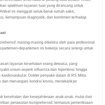
kan spektrum layanan luas yang dirancang untuk
ikel ini menggali seluk-beluk rumah sakit,
us, kemampuan diagnostik, dan komitmen terhadap
asi
prehensif, masing-masing dikelola oleh para profesional
epartemen-departemen ini bekerja secara sinergi untuk
asan layanan kesehatan orang dewasa, yang
yakit umum seperti influenza dan hipertensi hingga
kardiovaskular. Dokter penyakit dalam di RS Mitra
s dan menangani kondisi kronis, menekankan
uk kesehatan dan kesejahteraan anak-anak, mulai dari
berikan perawatan komprehensif, termasuk pemeriksaan