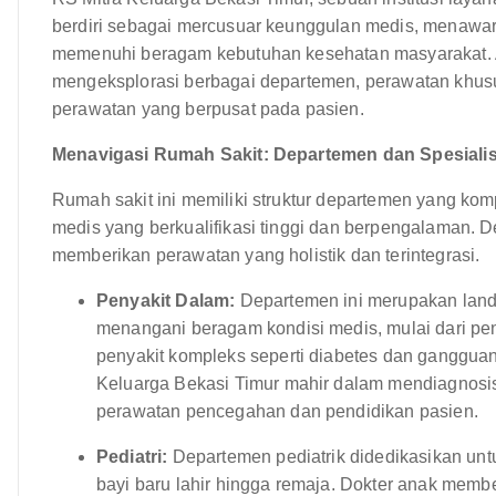
berdiri sebagai mercusuar keunggulan medis, menawar
memenuhi beragam kebutuhan kesehatan masyarakat. Art
mengeksplorasi berbagai departemen, perawatan khus
perawatan yang berpusat pada pasien.
Menavigasi Rumah Sakit: Departemen dan Spesialis
Rumah sakit ini memiliki struktur departemen yang kom
medis yang berkualifikasi tinggi dan berpengalaman. D
memberikan perawatan yang holistik dan terintegrasi.
Penyakit Dalam:
Departemen ini merupakan land
menangani beragam kondisi medis, mulai dari pen
penyakit kompleks seperti diabetes dan gangguan 
Keluarga Bekasi Timur mahir dalam mendiagnosi
perawatan pencegahan dan pendidikan pasien.
Pediatri:
Departemen pediatrik didedikasikan unt
bayi baru lahir hingga remaja. Dokter anak mem