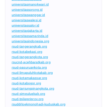
universitasmanokwari.id
universitassorong.id
universitaswanggar.id
universitaswalesi.id
universitassalor.id
universitasjakarta.id
universitassamarinda.id
universitasindonesia.org
rsud-tangerangkab.org
rsud-kotabekasi.org
rsud-tangerangkota.org
rsucnd-acehbaratkab.org
rsud-pasuruankota.org
rsud-limapuluhkotakab.org
rsud-kotamakassar.org
rsud-kotabogor.org
rsud-tanjungpinangkota.org
rsud-simeuluekab.org
rsud-tpikepriprov.org
rsuddrloekmonohadi-kuduskab.org