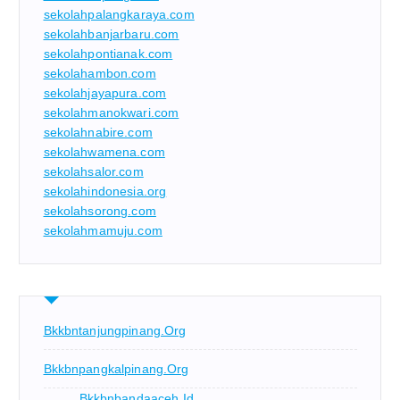
sekolahpalangkaraya.com
sekolahbanjarbaru.com
sekolahpontianak.com
sekolahambon.com
sekolahjayapura.com
sekolahmanokwari.com
sekolahnabire.com
sekolahwamena.com
sekolahsalor.com
sekolahindonesia.org
sekolahsorong.com
sekolahmamuju.com
Bkkbntanjungpinang.org
Bkkbnpangkalpinang.org
Bkkbnbandaaceh.id