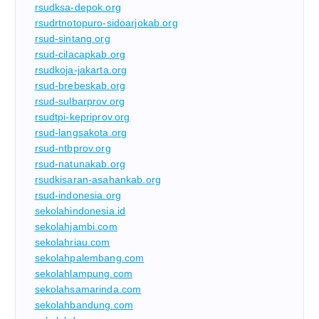
rsudksa-depok.org
rsudrtnotopuro-sidoarjokab.org
rsud-sintang.org
rsud-cilacapkab.org
rsudkoja-jakarta.org
rsud-brebeskab.org
rsud-sulbarprov.org
rsudtpi-kepriprov.org
rsud-langsakota.org
rsud-ntbprov.org
rsud-natunakab.org
rsudkisaran-asahankab.org
rsud-indonesia.org
sekolahindonesia.id
sekolahjambi.com
sekolahriau.com
sekolahpalembang.com
sekolahlampung.com
sekolahsamarinda.com
sekolahbandung.com