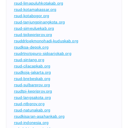
rsud-limapuluhkotakab.org
rsud-kotamakassar.org
rsud-kotabogor.org
rsud-tanjungpinangkota.org
rsud-simeuluekab.org
rsud-tpikepriprov.org
rsuddrloekmonohadi-kuduskab.org
rsudksa-depok.org
rsudrtnotopuro-sidoarjokab.org
rsud-sintang.org
rsud-cilacapkab.org
rsudkoja-jakarta.org
rsud-brebeskab.org
rsud-sulbarprov.org
rsudtpi-kepriprov.org
rsud-langsakota.org
rsud-ntbprov.org
rsud-natunakab.org
rsudkisaran-asahankab.org
rsud-indonesia.org