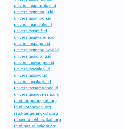
universitasgorontalo.id
universitasmamuju.id
universitasambon.id
universitasmaluku.id
universitassofifi.id
universitasjayapura.id
universitaspapua.id
universitasmanokwari.id
universitassorong.id
universitaswanggar.id
universitaswalesi.id
universitassalor.id
universitasjakarta.id
universitassamarinda.id
universitasindonesia.org
rsud-tangerangkab.org
rsud-kotabekasi.org
rsud-tangerangkota.org
rsucnd-acehbaratkab.org
rsud-pasuruankota.org