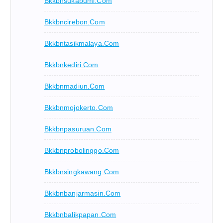
Bkkbnsukabumi.com
Bkkbncirebon.com
Bkkbntasikmalaya.com
Bkkbnkediri.com
Bkkbnmadiun.com
Bkkbnmojokerto.com
Bkkbnpasuruan.com
Bkkbnprobolinggo.com
Bkkbnsingkawang.com
Bkkbnbanjarmasin.com
Bkkbnbalikpapan.com