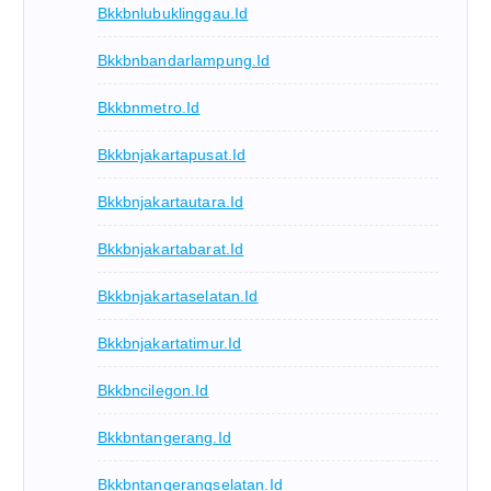
Bkkbnlubuklinggau.id
Bkkbnbandarlampung.id
Bkkbnmetro.id
Bkkbnjakartapusat.id
Bkkbnjakartautara.id
Bkkbnjakartabarat.id
Bkkbnjakartaselatan.id
Bkkbnjakartatimur.id
Bkkbncilegon.id
Bkkbntangerang.id
Bkkbntangerangselatan.id