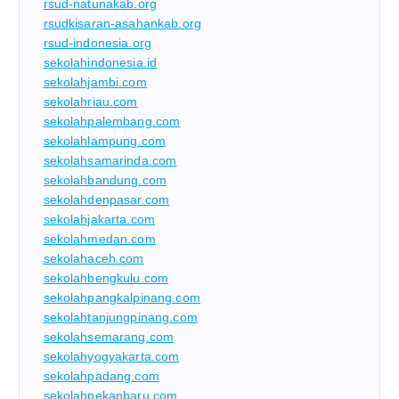
rsud-natunakab.org
rsudkisaran-asahankab.org
rsud-indonesia.org
sekolahindonesia.id
sekolahjambi.com
sekolahriau.com
sekolahpalembang.com
sekolahlampung.com
sekolahsamarinda.com
sekolahbandung.com
sekolahdenpasar.com
sekolahjakarta.com
sekolahmedan.com
sekolahaceh.com
sekolahbengkulu.com
sekolahpangkalpinang.com
sekolahtanjungpinang.com
sekolahsemarang.com
sekolahyogyakarta.com
sekolahpadang.com
sekolahpekanbaru.com