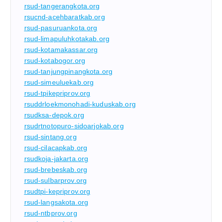
rsud-tangerangkota.org
rsucnd-acehbaratkab.org
rsud-pasuruankota.org
rsud-limapuluhkotakab.org
rsud-kotamakassar.org
rsud-kotabogor.org
rsud-tanjungpinangkota.org
rsud-simeuluekab.org
rsud-tpikepriprov.org
rsuddrloekmonohadi-kuduskab.org
rsudksa-depok.org
rsudrtnotopuro-sidoarjokab.org
rsud-sintang.org
rsud-cilacapkab.org
rsudkoja-jakarta.org
rsud-brebeskab.org
rsud-sulbarprov.org
rsudtpi-kepriprov.org
rsud-langsakota.org
rsud-ntbprov.org