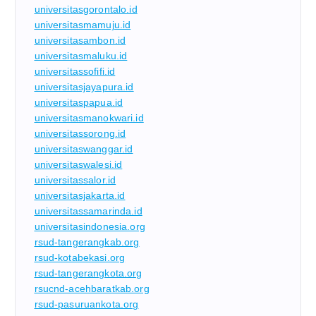
universitasgorontalo.id
universitasmamuju.id
universitasambon.id
universitasmaluku.id
universitassofifi.id
universitasjayapura.id
universitaspapua.id
universitasmanokwari.id
universitassorong.id
universitaswanggar.id
universitaswalesi.id
universitassalor.id
universitasjakarta.id
universitassamarinda.id
universitasindonesia.org
rsud-tangerangkab.org
rsud-kotabekasi.org
rsud-tangerangkota.org
rsucnd-acehbaratkab.org
rsud-pasuruankota.org