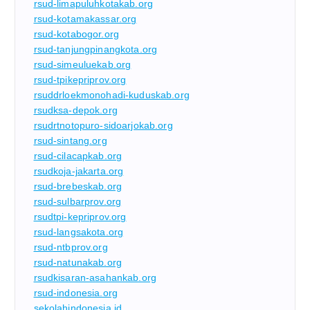
rsud-limapuluhkotakab.org
rsud-kotamakassar.org
rsud-kotabogor.org
rsud-tanjungpinangkota.org
rsud-simeuluekab.org
rsud-tpikepriprov.org
rsuddrloekmonohadi-kuduskab.org
rsudksa-depok.org
rsudrtnotopuro-sidoarjokab.org
rsud-sintang.org
rsud-cilacapkab.org
rsudkoja-jakarta.org
rsud-brebeskab.org
rsud-sulbarprov.org
rsudtpi-kepriprov.org
rsud-langsakota.org
rsud-ntbprov.org
rsud-natunakab.org
rsudkisaran-asahankab.org
rsud-indonesia.org
sekolahindonesia.id