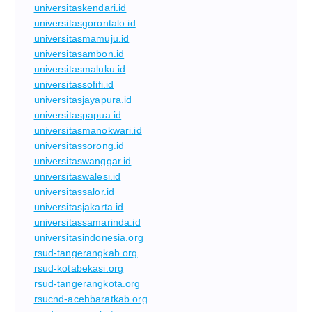
universitaskendari.id
universitasgorontalo.id
universitasmamuju.id
universitasambon.id
universitasmaluku.id
universitassofifi.id
universitasjayapura.id
universitaspapua.id
universitasmanokwari.id
universitassorong.id
universitaswanggar.id
universitaswalesi.id
universitassalor.id
universitasjakarta.id
universitassamarinda.id
universitasindonesia.org
rsud-tangerangkab.org
rsud-kotabekasi.org
rsud-tangerangkota.org
rsucnd-acehbaratkab.org