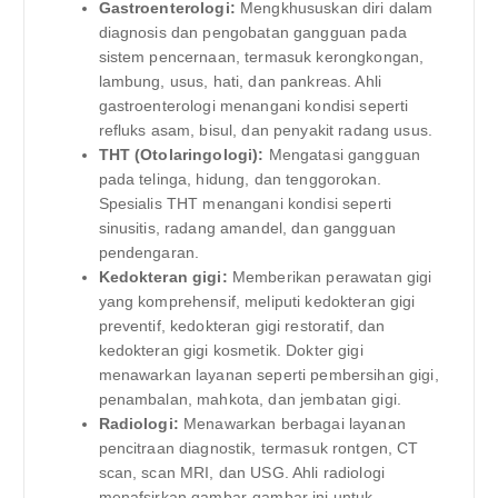
Gastroenterologi:
Mengkhususkan diri dalam
diagnosis dan pengobatan gangguan pada
sistem pencernaan, termasuk kerongkongan,
lambung, usus, hati, dan pankreas. Ahli
gastroenterologi menangani kondisi seperti
refluks asam, bisul, dan penyakit radang usus.
THT (Otolaringologi):
Mengatasi gangguan
pada telinga, hidung, dan tenggorokan.
Spesialis THT menangani kondisi seperti
sinusitis, radang amandel, dan gangguan
pendengaran.
Kedokteran gigi:
Memberikan perawatan gigi
yang komprehensif, meliputi kedokteran gigi
preventif, kedokteran gigi restoratif, dan
kedokteran gigi kosmetik. Dokter gigi
menawarkan layanan seperti pembersihan gigi,
penambalan, mahkota, dan jembatan gigi.
Radiologi:
Menawarkan berbagai layanan
pencitraan diagnostik, termasuk rontgen, CT
scan, scan MRI, dan USG. Ahli radiologi
menafsirkan gambar-gambar ini untuk