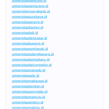
universitasbandung.id
universitassemarang.id
universitasyogyakarta.id
universitassurabaya.id
universitasserang.id
universitasbanten.id
universitasbali.id
universitasdenpasar.id
universitaskupang.id
universitaspontianak.id
universitaspalangkaraya.id
universitasbanjarbaru.id
universitastanjungselor.id
universitasmanado.id
universitaspalu.id
universitasmakassar.id
universitaskendari.id
universitasgorontalo.id
universitasmamuju.id
universitasambon.id
universitasmaluku.id