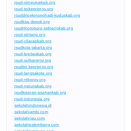
rsud-simeuluekab.org
rsud-tpikepriprov.org
rsuddrloekmonohadi-kuduskab.org
rsudksa-depok.org
rsudrtnotopuro-sidoarjokab.org
rsud-sintang.org
rsud-cilacapkab.org
rsudkoja-jakarta.org
rsud-brebeskab.org
rsud-sulbarprov.org
rsudtpi-kepriprov.org
rsud-langsakota.org
rsud-ntbprov.org
rsud-natunakab.org
rsudkisaran-asahankab.org
rsud-indonesia.org
sekolahindonesia.id
sekolahjambi.com
sekolahriau.com
sekolahpalembang.com
sekolahlampung.com