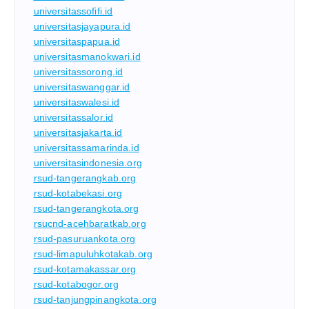
universitassofifi.id
universitasjayapura.id
universitaspapua.id
universitasmanokwari.id
universitassorong.id
universitaswanggar.id
universitaswalesi.id
universitassalor.id
universitasjakarta.id
universitassamarinda.id
universitasindonesia.org
rsud-tangerangkab.org
rsud-kotabekasi.org
rsud-tangerangkota.org
rsucnd-acehbaratkab.org
rsud-pasuruankota.org
rsud-limapuluhkotakab.org
rsud-kotamakassar.org
rsud-kotabogor.org
rsud-tanjungpinangkota.org