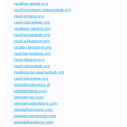
rsudksa-depok.org
rsudrtnotopuro-sidoarjokab.org
rsud-sintang.org
rsud-cilacapkab.org
rsudkoja-jakarta.org
rsud-brebeskab.org
rsud-sulbarprov.org
rsudtpi-kepriprov.org
rsud-langsakota.org
rsud-ntbprov.org
rsud-natunakab.org
rsudkisaran-asahankab.org
rsud-indonesia.org
sekolahindonesia.id
sekolahjambi.com
sekolahriau.com
sekolahpalembang.com
sekolahlampung.com
sekolahsamarinda.com
sekolahbandung.com