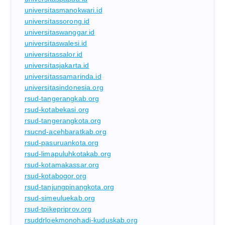
universitasmanokwari.id
universitassorong.id
universitaswanggar.id
universitaswalesi.id
universitassalor.id
universitasjakarta.id
universitassamarinda.id
universitasindonesia.org
rsud-tangerangkab.org
rsud-kotabekasi.org
rsud-tangerangkota.org
rsucnd-acehbaratkab.org
rsud-pasuruankota.org
rsud-limapuluhkotakab.org
rsud-kotamakassar.org
rsud-kotabogor.org
rsud-tanjungpinangkota.org
rsud-simeuluekab.org
rsud-tpikepriprov.org
rsuddrloekmonohadi-kuduskab.org