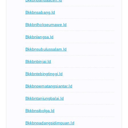
Bkkbnsabang.id
Bkkbnlhokseumawe.id
Bkkbnlangsa.id
Bkkbnsubulussalam.id
Bkkbnbinjai.id
Bkkbntebingtinggi.id
Bkkbnpematangsiantar.id
Bkkbntanjungbalai.id
Bkkbnsibolga.id
Bkkbnpadangsidimpuan.id