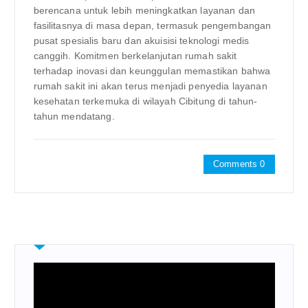
berencana untuk lebih meningkatkan layanan dan
fasilitasnya di masa depan, termasuk pengembangan
pusat spesialis baru dan akuisisi teknologi medis
canggih. Komitmen berkelanjutan rumah sakit
terhadap inovasi dan keunggulan memastikan bahwa
rumah sakit ini akan terus menjadi penyedia layanan
kesehatan terkemuka di wilayah Cibitung di tahun-
tahun mendatang.
Comments 0