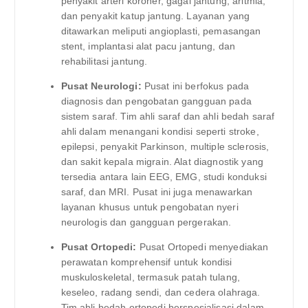
penyakit arteri koroner, gagal jantung, aritmia,
dan penyakit katup jantung. Layanan yang
ditawarkan meliputi angioplasti, pemasangan
stent, implantasi alat pacu jantung, dan
rehabilitasi jantung.
Pusat Neurologi:
Pusat ini berfokus pada
diagnosis dan pengobatan gangguan pada
sistem saraf. Tim ahli saraf dan ahli bedah saraf
ahli dalam menangani kondisi seperti stroke,
epilepsi, penyakit Parkinson, multiple sclerosis,
dan sakit kepala migrain. Alat diagnostik yang
tersedia antara lain EEG, EMG, studi konduksi
saraf, dan MRI. Pusat ini juga menawarkan
layanan khusus untuk pengobatan nyeri
neurologis dan gangguan pergerakan.
Pusat Ortopedi:
Pusat Ortopedi menyediakan
perawatan komprehensif untuk kondisi
muskuloskeletal, termasuk patah tulang,
keseleo, radang sendi, dan cedera olahraga.
Tim ahli bedah ortopedi berspesialisasi dalam