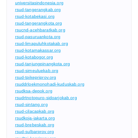
universitasindonesia.org
rsud-tangerangkab.org
rsud-kotabekasi.org
rsud-tangerangkota.org
rsucnd-acehbaratkab.org
rsud-pasuruankota.org
rsud-limapuluhkotakab.org
rsud-kotamakassar.org
rsud-kotabogor.org
rsud-tanjungpinangkota.org
rsud-simeuluekab.org
rsud-tpikepriprov.org
rsuddrloekmonohadi-kuduskab.org
rsudksa-depok.org
rsudrtnotopuro-sidoarjokab.org
rsud-sintang.org
rsud-cilacapkab.org
rsudkoja-jakarta.org
rsud-brebeskab.org
rsud-sulbarprov.org