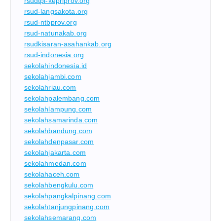
rsudtpi-kepriprov.org
rsud-langsakota.org
rsud-ntbprov.org
rsud-natunakab.org
rsudkisaran-asahankab.org
rsud-indonesia.org
sekolahindonesia.id
sekolahjambi.com
sekolahriau.com
sekolahpalembang.com
sekolahlampung.com
sekolahsamarinda.com
sekolahbandung.com
sekolahdenpasar.com
sekolahjakarta.com
sekolahmedan.com
sekolahaceh.com
sekolahbengkulu.com
sekolahpangkalpinang.com
sekolahtanjungpinang.com
sekolahsemarang.com