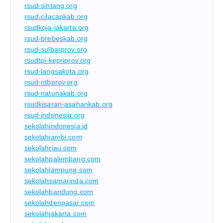
rsud-sintang.org
rsud-cilacapkab.org
rsudkoja-jakarta.org
rsud-brebeskab.org
rsud-sulbarprov.org
rsudtpi-kepriprov.org
rsud-langsakota.org
rsud-ntbprov.org
rsud-natunakab.org
rsudkisaran-asahankab.org
rsud-indonesia.org
sekolahindonesia.id
sekolahjambi.com
sekolahriau.com
sekolahpalembang.com
sekolahlampung.com
sekolahsamarinda.com
sekolahbandung.com
sekolahdenpasar.com
sekolahjakarta.com