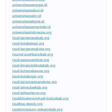
universitaswanggar.id
universitaswalesi.id
universitassalor.id
universitasjakarta.id
universitassamarinda.id
universitasindonesia.org
rsud-tangerangkab.org
rsud-kotabekasi.org
rsud-tangerangkota.org
rsucnd-acehbaratkab.org
rsud-pasuruankota.org
rsud-limapuluhkotakab.org
rsud-kotamakassar.org
rsud-kotabogor.org
rsud-tanjungpinangkota.org
rsud-simeuluekab.org
rsud-tpikepriprov.org
rsuddrloekmonohadi-kuduskab.org
rsudksa-depok.org
rsudrtnotopuro-sidoarjokab.org