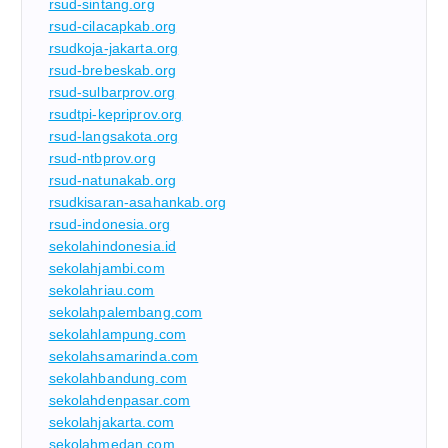
rsud-sintang.org
rsud-cilacapkab.org
rsudkoja-jakarta.org
rsud-brebeskab.org
rsud-sulbarprov.org
rsudtpi-kepriprov.org
rsud-langsakota.org
rsud-ntbprov.org
rsud-natunakab.org
rsudkisaran-asahankab.org
rsud-indonesia.org
sekolahindonesia.id
sekolahjambi.com
sekolahriau.com
sekolahpalembang.com
sekolahlampung.com
sekolahsamarinda.com
sekolahbandung.com
sekolahdenpasar.com
sekolahjakarta.com
sekolahmedan.com