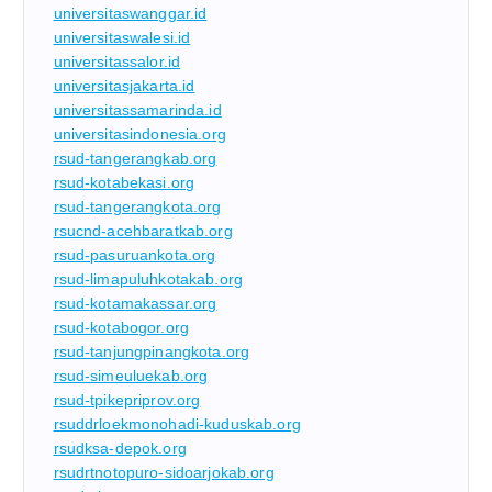
universitaswanggar.id
universitaswalesi.id
universitassalor.id
universitasjakarta.id
universitassamarinda.id
universitasindonesia.org
rsud-tangerangkab.org
rsud-kotabekasi.org
rsud-tangerangkota.org
rsucnd-acehbaratkab.org
rsud-pasuruankota.org
rsud-limapuluhkotakab.org
rsud-kotamakassar.org
rsud-kotabogor.org
rsud-tanjungpinangkota.org
rsud-simeuluekab.org
rsud-tpikepriprov.org
rsuddrloekmonohadi-kuduskab.org
rsudksa-depok.org
rsudrtnotopuro-sidoarjokab.org