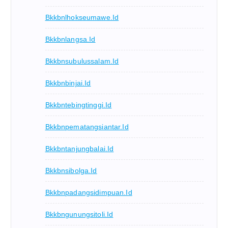
Bkkbnlhokseumawe.id
Bkkbnlangsa.id
Bkkbnsubulussalam.id
Bkkbnbinjai.id
Bkkbntebingtinggi.id
Bkkbnpematangsiantar.id
Bkkbntanjungbalai.id
Bkkbnsibolga.id
Bkkbnpadangsidimpuan.id
Bkkbngunungsitoli.id