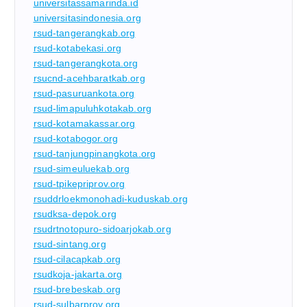
universitassamarinda.id
universitasindonesia.org
rsud-tangerangkab.org
rsud-kotabekasi.org
rsud-tangerangkota.org
rsucnd-acehbaratkab.org
rsud-pasuruankota.org
rsud-limapuluhkotakab.org
rsud-kotamakassar.org
rsud-kotabogor.org
rsud-tanjungpinangkota.org
rsud-simeuluekab.org
rsud-tpikepriprov.org
rsuddrloekmonohadi-kuduskab.org
rsudksa-depok.org
rsudrtnotopuro-sidoarjokab.org
rsud-sintang.org
rsud-cilacapkab.org
rsudkoja-jakarta.org
rsud-brebeskab.org
rsud-sulbarprov.org