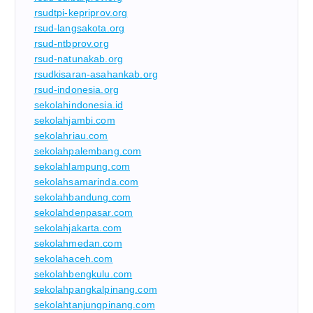
rsudtpi-kepriprov.org
rsud-langsakota.org
rsud-ntbprov.org
rsud-natunakab.org
rsudkisaran-asahankab.org
rsud-indonesia.org
sekolahindonesia.id
sekolahjambi.com
sekolahriau.com
sekolahpalembang.com
sekolahlampung.com
sekolahsamarinda.com
sekolahbandung.com
sekolahdenpasar.com
sekolahjakarta.com
sekolahmedan.com
sekolahaceh.com
sekolahbengkulu.com
sekolahpangkalpinang.com
sekolahtanjungpinang.com