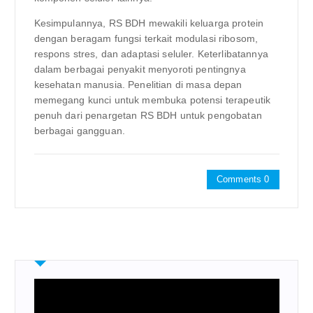
Kesimpulannya, RS BDH mewakili keluarga protein
dengan beragam fungsi terkait modulasi ribosom,
respons stres, dan adaptasi seluler. Keterlibatannya
dalam berbagai penyakit menyoroti pentingnya
kesehatan manusia. Penelitian di masa depan
memegang kunci untuk membuka potensi terapeutik
penuh dari penargetan RS BDH untuk pengobatan
berbagai gangguan.
Comments 0