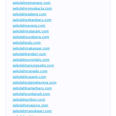
sekolahsemarang.com
sekolahyogyakarta.com
sekolahpadang.com
sekolahpekanbaru.com
sekolahserang.com
sekolahmataram.com
sekolahsurabaya.com
sekolahpalu.com
sekolahmakassar.com
sekolahkendari.com
sekolahgorontalo.com
sekolahtanjungselor.com
sekolahmanado.com
sekolahkupang.com
sekolahpalangkaraya.com
sekolahbanjarbaru.com
sekolahpontianak.com
sekolahambon.com
sekolahjayapura.com
sekolahmanokwari.com