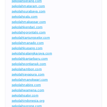
sekolahserang.com
sekolahmataram.com
sekolahsurabaya.com
sekolahpalu.com
sekolahmakassar.com
sekolahkendari.com
sekolahgorontalo.com
sekolahtanjungselor.com
sekolahmanado.com
sekolahkupang.com
sekolahpalangkaraya.com
sekolahbanjarbaru.com
sekolahpontianak.com
sekolahambon.com
sekolahjayapura.com
sekolahmanokwari.com
sekolahnabire.com
sekolahwamena.com
sekolahsalor.com
sekolahindonesia.org
sekolahsorong.com