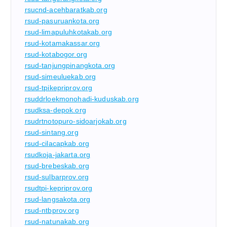
rsucnd-acehbaratkab.org
rsud-pasuruankota.org
rsud-limapuluhkotakab.org
rsud-kotamakassar.org
rsud-kotabogor.org
rsud-tanjungpinangkota.org
rsud-simeuluekab.org
rsud-tpikepriprov.org
rsuddrloekmonohadi-kuduskab.org
rsudksa-depok.org
rsudrtnotopuro-sidoarjokab.org
rsud-sintang.org
rsud-cilacapkab.org
rsudkoja-jakarta.org
rsud-brebeskab.org
rsud-sulbarprov.org
rsudtpi-kepriprov.org
rsud-langsakota.org
rsud-ntbprov.org
rsud-natunakab.org