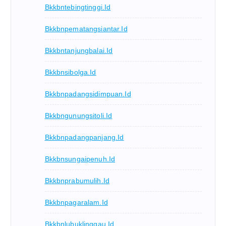
Bkkbntebingtinggi.id
Bkkbnpematangsiantar.id
Bkkbntanjungbalai.id
Bkkbnsibolga.id
Bkkbnpadangsidimpuan.id
Bkkbngunungsitoli.id
Bkkbnpadangpanjang.id
Bkkbnsungaipenuh.id
Bkkbnprabumulih.id
Bkkbnpagaralam.id
Bkkbnlubuklinggau.id