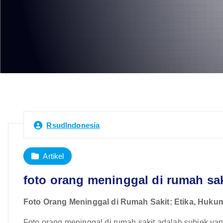
RsudIndonesia
Artikel
foto orang meninggal di rumah sak
Foto Orang Meninggal di Rumah Sakit: Etika, Huku
Foto orang meninggal di rumah sakit adalah subjek ya