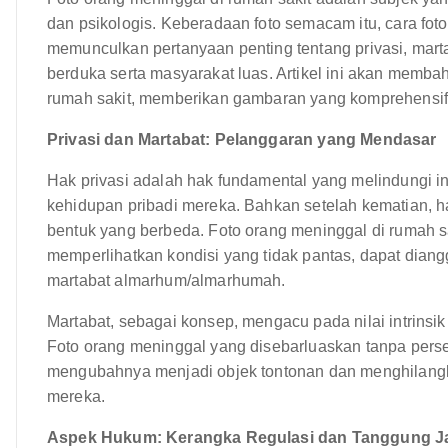
dan psikologis. Keberadaan foto semacam itu, cara foto
memunculkan pertanyaan penting tentang privasi, mar
berduka serta masyarakat luas. Artikel ini akan membah
rumah sakit, memberikan gambaran yang komprehensif te
Privasi dan Martabat: Pelanggaran yang Mendasar
Hak privasi adalah hak fundamental yang melindungi i
kehidupan pribadi mereka. Bahkan setelah kematian, h
bentuk yang berbeda. Foto orang meninggal di rumah sa
memperlihatkan kondisi yang tidak pantas, dapat diang
martabat almarhum/almarhumah.
Martabat, sebagai konsep, mengacu pada nilai intrinsi
Foto orang meninggal yang disebarluaskan tanpa per
mengubahnya menjadi objek tontonan dan menghilangk
mereka.
Aspek Hukum: Kerangka Regulasi dan Tanggung 