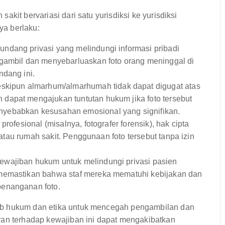
kit bervariasi dari satu yurisdiksi ke yurisdiksi
ya berlaku:
ndang privasi yang melindungi informasi pribadi
ngambil dan menyebarluaskan foto orang meninggal di
ndang ini.
skipun almarhum/almarhumah tidak dapat digugat atas
dapat mengajukan tuntutan hukum jika foto tersebut
yebabkan kesusahan emosional yang signifikan.
 profesional (misalnya, fotografer forensik), hak cipta
r atau rumah sakit. Penggunaan foto tersebut tanpa izin
ewajiban hukum untuk melindungi privasi pasien
 memastikan bahwa staf mereka mematuhi kebijakan dan
penanganan foto.
ab hukum dan etika untuk mencegah pengambilan dan
ran terhadap kewajiban ini dapat mengakibatkan