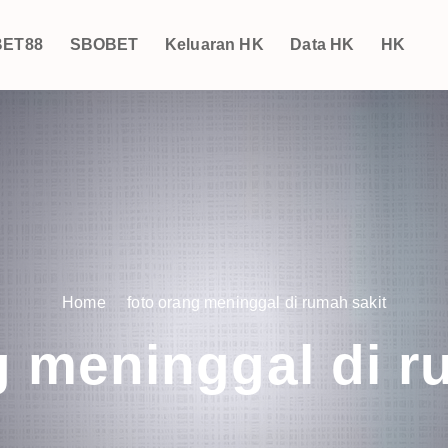
ET88
SBOBET
Keluaran HK
Data HK
HK
Home
foto orang meninggal di rumah sakit
g meninggal di r