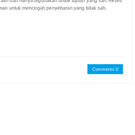
latih dan hanya digunakan untuk tujuan yang sah. Akses
aman untuk mencegah penyebaran yang tidak sah.
Comments 0