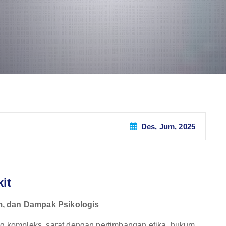
Des, Jum, 2025
it
m, dan Dampak Psikologis
ng kompleks, sarat dengan pertimbangan etika, hukum,