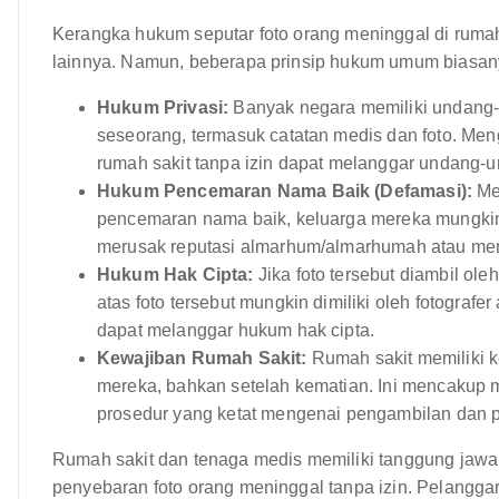
Kerangka hukum seputar foto orang meninggal di rumah sa
lainnya. Namun, beberapa prinsip hukum umum biasan
Hukum Privasi:
Banyak negara memiliki undang-u
seseorang, termasuk catatan medis dan foto. Me
rumah sakit tanpa izin dapat melanggar undang-u
Hukum Pencemaran Nama Baik (Defamasi):
Me
pencemaran nama baik, keluarga mereka mungkin 
merusak reputasi almarhum/almarhumah atau men
Hukum Hak Cipta:
Jika foto tersebut diambil oleh
atas foto tersebut mungkin dimiliki oleh fotografe
dapat melanggar hukum hak cipta.
Kewajiban Rumah Sakit:
Rumah sakit memiliki k
mereka, bahkan setelah kematian. Ini mencakup
prosedur yang ketat mengenai pengambilan dan 
Rumah sakit dan tenaga medis memiliki tanggung jaw
penyebaran foto orang meninggal tanpa izin. Pelangga