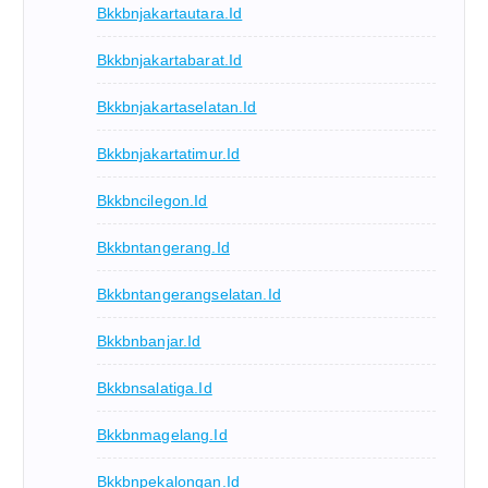
Bkkbnjakartautara.id
Bkkbnjakartabarat.id
Bkkbnjakartaselatan.id
Bkkbnjakartatimur.id
Bkkbncilegon.id
Bkkbntangerang.id
Bkkbntangerangselatan.id
Bkkbnbanjar.id
Bkkbnsalatiga.id
Bkkbnmagelang.id
Bkkbnpekalongan.id