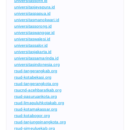
universitassofifi.id
universitasjayapura.id
universitaspapua.id
universitasmanokwari.id
universitassorong.id
universitaswanggar.id
universitaswalesi.id
universitassalor.id
universitasjakarta.id
universitassamarinda.id
universitasindonesia.org
rsud-tangerangkab.org
rsud-kotabekasi.org
rsud-tangerangkota.org
rsucnd-acehbaratkab.org
rsud-pasuruankota.org
rsud-limapuluhkotakab.org
rsud-kotamakassar.org
rsud-kotabogor.org
rsud-tanjungpinangkota.org
rsud-simeuluekab.org