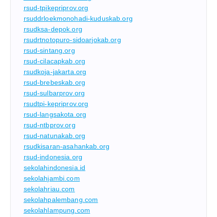
rsud-tpikepriprov.org
rsuddrloekmonohadi-kuduskab.org
rsudksa-depok.org
rsudrtnotopuro-sidoarjokab.org
rsud-sintang.org
rsud-cilacapkab.org
rsudkoja-jakarta.org
rsud-brebeskab.org
rsud-sulbarprov.org
rsudtpi-kepriprov.org
rsud-langsakota.org
rsud-ntbprov.org
rsud-natunakab.org
rsudkisaran-asahankab.org
rsud-indonesia.org
sekolahindonesia.id
sekolahjambi.com
sekolahriau.com
sekolahpalembang.com
sekolahlampung.com